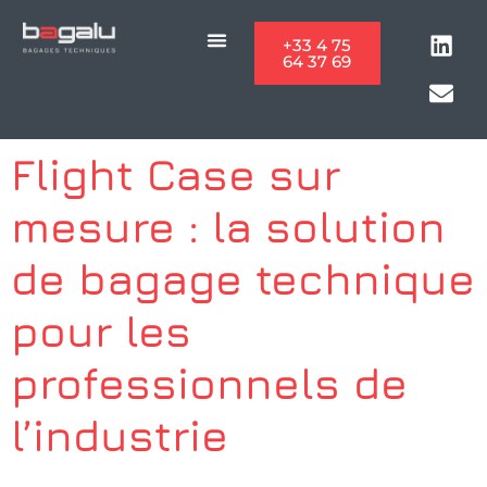
Panneau de gestion des cookies
+33 4 75
64 37 69
Flight Case sur
mesure : la solution
de bagage technique
pour les
professionnels de
l’industrie