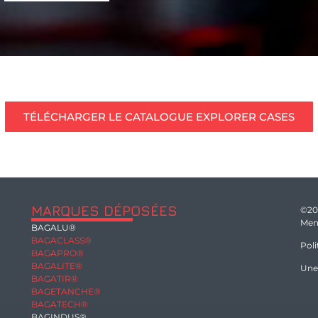
TÉLÉCHARGER LE CATALOGUE EXPLORER CASES
MARQUES DÉPOSÉES
©2
Men
BAGALU®
BAGACLASS®
Poli
BAGAPRO®
BAGALITE®
Une
BAGATIR®
BAGETANCHE®
BAGATECH®
BAGINDUS®