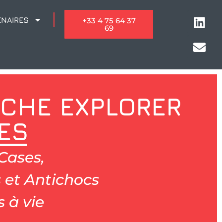
ENAIRES
+33 4 75 64 37
69
NCHE EXPLORER
ES
Cases,
 et Antichocs
 à vie