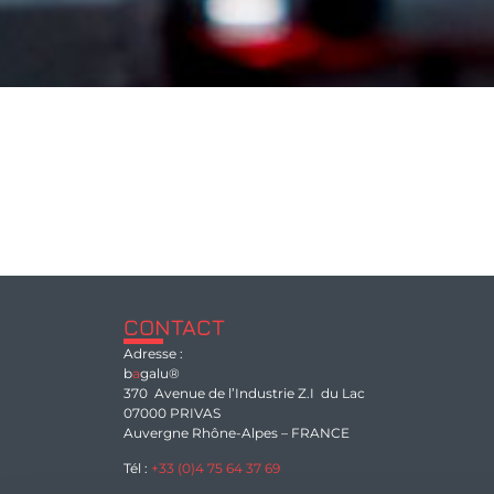
CONTACT
Adresse :
b
a
galu®
370 Avenue de l’Industrie Z.I du Lac
07000 PRIVAS
Auvergne Rhône-Alpes – FRANCE
Tél :
+33 (0)4 75 64 37 69