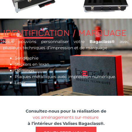
IDENTIFICATION / MARQUAGE
Nous pouvons personnaliser votre
Bagaclass®
avec
plusieurs techniques d’impression et de marquage :
Sérigraphie
Stickers en lexan
Domings
Plaques métalliques avec impression numérique.
Laser
Consultez-nous pour la réalisation de
vos aménagements sur-mesure
à l’intérieur des Valises Bagaclass®.