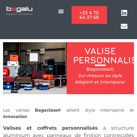
Panneau de gestion des cookies
+33 4 75
64 37 69
VALISE
PERSONNALIS
Bagaclass®,
Sur-mesure au style
élégant et intemporel
Les valises
Bagaclass®
allient style intemporel et
innovation
.
Valises et coffrets personnalisés
à structure
aluminium avec panneaux de finition contrecollés